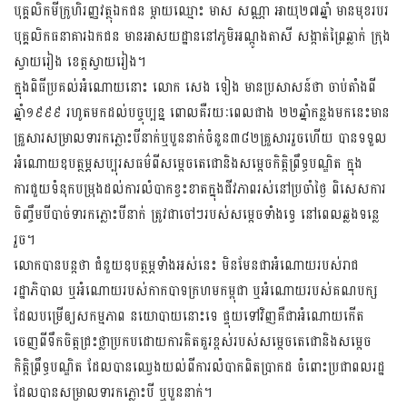
បុគ្គលិកមីក្រូហិរញ្ញវត្ថុឯកជន ម្តាយឈ្មោះ មាស សណ្ណា អាយុ២៧ឆ្នាំ មានមុខរបរ
បុគ្គលិកធនាគារឯកជន មានអាសយដ្ឋាននៅភូមិអណ្តូងតាសី សង្កាត់ព្រៃឆ្លាក់ ក្រុង
ស្វាយរៀង ខេត្តស្វាយរៀង។
ក្នុងពិធីប្រគល់អំណោយនោះ លោក សេង ទៀង មានប្រសាសន៍ថា ចាប់តាំងពី
ឆ្នាំ១៩៩៩ រហូតមកដល់បច្ចុប្បន្ន ពោលគឺរយៈពេលជាង ២២ឆ្នាំកន្លងមកនេះមាន
គ្រួសារសម្រាលទារកភ្លោះបីនាក់ឬបួននាក់ចំនួន៣៨២គ្រួសាររួចហើយ បានទទួល
អំណោយឧបត្ថម្ភសប្បុរសធម៌ពីសម្តេចតេជោនិងសម្ដេចកិត្តិព្រឹទ្ធបណ្ឌិត ក្នុង
ការជួយទំនុកបម្រុងដល់ការលំបាកខ្វះខាតក្នុងជីវភាពរស់នៅប្រចាំថ្ងៃ ពិសេសការ
ចិញ្ចឹមបីបាច់ទារកភ្លោះបីនាក់ ត្រូវជាចៅៗរបស់សម្តេចទាំងទ្វេ នៅពេលឆ្លងទន្លេ
រួច។
លោកបានបន្តថា ជំនួយឧបត្ថម្ភទាំងអស់នេះ មិនមែនជាអំណោយរបស់រាជ
រដ្ឋាភិបាល ឬអំណោយរបស់កាកបាទក្រហមកម្ពុជា ឬអំណោយរបស់គណបក្ស
ដែលបម្រើឲ្យសកម្មភាព នយោបាយនោះទេ ផ្ទុយទៅវិញគឺជាអំណោយកើត
ចេញពីទឹកចិត្តជ្រះថ្លាប្រកបដោយការគិតគួរខ្ពស់របស់សម្ដេចតេជោនិងសម្ដេច
កិត្តិព្រឹទ្ធបណ្ឌិត ដែលបានឈ្វេងយល់ពីការលំបាកពិតប្រាកដ ចំពោះប្រជាពលរដ្ឋ
ដែលបានសម្រាលទារកភ្លោះបី ឬបួននាក់។