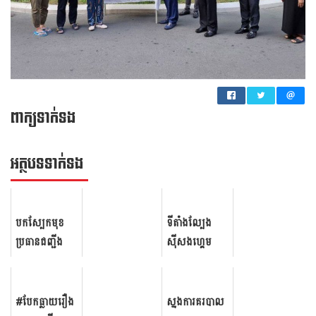
ពាក្យទាក់ទង
អត្ថ​បទ​ទាក់​ទង
បកស្បែកមុខ
ទីតាំង​ល្បែង
ប្រធានជញ្ជីង
ស៊ីសងហ្គេម​
ថ្លឹងឡាន ផ្លូវ
បាញ់​ត្រី​ ដ៏​ធំ​
ជាតិលេខ៦ ខេត្ត
ប្រចាំ​លើ​ផ្សារ​
កំពង់ធំ ផន ម៉ៅ
ទំនើបស្ទឹង​
#បែកធ្លាយរឿង
ស្នងការគរបាល