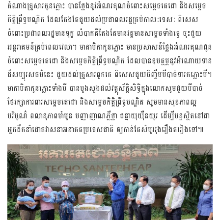
តំណាងគ្រួសារកូនភ្លោះ បានថ្លែងនូវអំណរគុណចំពោះសម្តេចតេជោ និងសម្តេច
កិត្តិព្រឹទ្ធបណ្ឌិត ដែលតែងតែជួយដល់ប្រជាពលរដ្ឋគ្រប់កាលៈទេសៈ ពិសេស
ចំពោះប្រជាពលរដ្ឋមានទុក្ខ លំបាកគឺតែងតែមានវត្តមានសម្តេចទាំងទ្វេ ចុះជួយ
អន្តរាគមន៍គ្រប់ពេលវេលា។ មាតាបិតាកូនភ្លោះ មានប្រសាសន៍ថ្លែងអំណរគុណជូន
ចំពោះសម្តេចតេជោ និងសម្តេចកិត្តិព្រឹទ្ធបណ្ឌិត ដែលបានឧបត្ថម្ភនូវអំណោយទាន
ដ៏សប្បុរសធម៌នេះ ជួយដល់គ្រួសារពួកគេ ពិសេសជួយចិញ្ចឹមបីបាច់ទារកភ្លោះបី។
មាតាបិតាកូនភ្លោះទាំងបី បានបួងសួងដល់វត្ថុស័ក្ដិសិទ្ធិក្នុងលោកសូមជួយបីបាច់
ថែរក្សាការពារសម្តេចតេជោ និងសម្តេចកិត្តិព្រឹទ្ធបណ្ឌិត សូមមានសុខភាពល្អ
បរិបូណ៌ ពលានុភាពមាំមួន បញ្ញាញាណភ្លឺថ្លា ជន្មាយុយ៉ឺនយូរ ដើម្បីបន្តស្ថិតនៅជា
អ្នកដឹកនាំជោគវាសនាអនាគតប្រទេសជាតិ ឲ្យកាន់តែសំបូររុងរឿងតរៀងទៅ៕