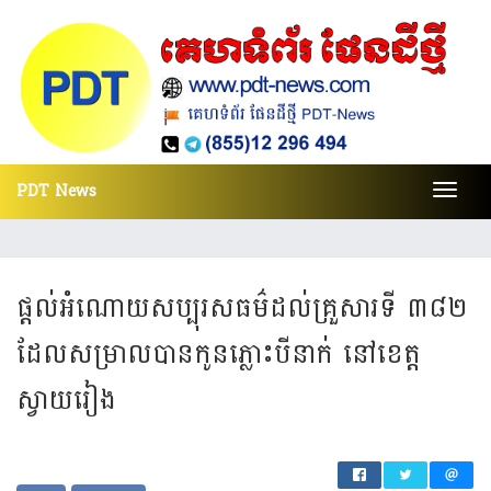
PDT News
Toggl
navig
ផ្ដល់អំណោយសប្បុរសធម៌ដល់គ្រួសារទី ៣៨២
ដែលសម្រាលបានកូនភ្លោះបីនាក់ នៅខេត្ត
ស្វាយរៀង