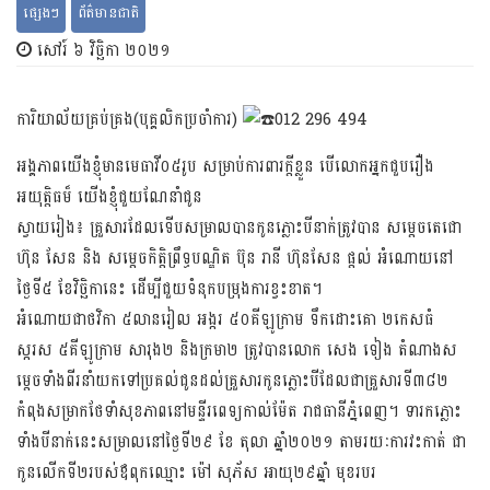
ផ្សេងៗ
ព័ត៌​មានជាតិ
សៅរ៍ ៦ វិច្ឆិកា ២០២១
ការិយាល័យគ្រប់គ្រង(បុគ្គលិកប្រចាំការ)
012 296 494
អង្គភាពយើងខ្ញុំមានមេធាវី០៥រូប សម្រាប់ការពារក្ដីខ្លួន បើលោកអ្នកជួបរឿង
អយុត្តិធម៏ យើងខ្ញុំជួយណែនាំជូន
ស្វាយរៀង៖ គ្រួសារដែលទើបសម្រាលបានកូនភ្លោះបីនាក់ត្រូវបាន សម្តេចតេជោ
ហ៊ុន សែន និង សម្ដេចកិត្តិព្រឹទ្ធបណ្ឌិត ប៊ុន រានី ហ៊ុនសែន ផ្ដល់ អំណោយនៅ
ថ្ងៃទី៥ ខែវិច្ឆិកានេះ ដើម្បីជួយទំនុកបម្រុងការខ្វះខាត។
អំណោយជាថវិកា ៥លានរៀល អង្ករ ៥០គីឡូក្រាម ទឹកដោះគោ ២កេសធំ
ស្ករស ៥​គីឡូក្រាម សារុង២ និងក្រមា២ ត្រូវបានលោក សេង ទៀង តំណាងស
ម្តេចទាំងពីរនាំយកទៅប្រគល់ជូនដល់គ្រួសារកូនភ្លោះបីដែលជាគ្រួសារទី៣៨២
កំពុងសម្រាកថែទាំសុខភាពនៅមន្ទីរពេទ្យកាល់ម៉ែត រាជធានីភ្នំពេញ។ ទារកភ្លោះ
ទាំងបីនាក់នេះសម្រាលនៅថ្ងៃទី២៩ ខែ តុលា ឆ្នាំ២០២១ តាមរយៈការវះកាត់ ជា
កូនលើកទី២របស់ឪពុកឈ្មោះ ម៉ៅ សុភ័ស អាយុ២៩ឆ្នាំ មុខរបរ