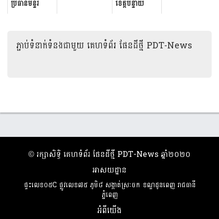
ថ្លឹងតែលុយ មិន
មានជ័យ​ថ្មី​ ជាន់​
ប្រធានមន្ទីរ
ខេត្តបន្ទាយ
ថ្លឹងឡាន៖ ព្រះ
ទី​៣ កំពុងបើក​
ធនធានទឹកខេត្ត
មានជ័យ ឧត្តម
រាជអាជ្...
យ...
កំពង់ចាម ក្រៅពី
សេនីយ៍ទោ សិទ្ធិ
ល្បីរឿង ស្រវីង
ឡោះ ដឹកនាំក្រុម
ភ្ជាប់ទំនាក់ទំនងជាមួយ
គេហទំព័រ ផែនដីថ្មី PDT-News
ស្រា ចូលឡុក
ការងារចុះត្រួត
សាលាខេត្ត
ពិនិត្យវឌ្ឍនភាព
លោកក៏
ការងា...
សប្បាយក...
​© រក្សា​សិទ្ធិ​ គេហទំព័រ ផែនដីថ្មី PDT-News ឆ្នាំ​២០២០
អាសយដ្ឋាន
ផ្ទះលេខ០៥C ផ្លូវលេខ៧៥ ភូមិ៨ សង្កាត់ស្រៈចក ខណ្ឌដូនពេញ រាជធានី
ភ្នំពេញ
អំពីយើង