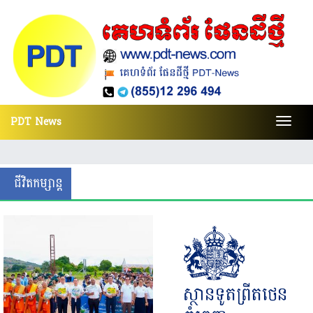
PDT News
Toggl
navig
ជី​វិតកម្សាន្ត