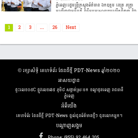
លោក […]
ភ្នំពេញ៖រដ្ឋមន្ត្រីក្រសួងព័ត៌មាន ឯកឧត្តម នេត្រ ភក្ត្រា
អញ្ជើញជាអធិបតី ពិធីអបអរសាទរខួបលើកទី៣៣ ទិវា
សេរីភាពសារព័ត៌មានពិភពលោក ដែលប្រារព្ធធ្វើឡើង
នៅក្រសួងព័ត៌មាន រាជធានីភ្នំពេញ នាព្រឹកថ្ងៃទី០៣
1
2
3
…
26
Next
[…]
​© រក្សា​សិទ្ធិ​ គេហទំព័រ ផែនដីថ្មី PDT-News ឆ្នាំ​២០២០
អាសយដ្ឋាន
ផ្ទះលេខ០៥C ផ្លូវលេខ៧៥ ភូមិ៨ សង្កាត់ស្រៈចក ខណ្ឌដូនពេញ រាជធានី
ភ្នំពេញ
អំពីយើង
គេហទំព័រ ផែនដីថ្មី PDT-News ផ្តល់​ជូន​ព័ត៌​មាន​ថ្មី​ៗ ជូន​លោក​អ្នក។
បណ្តាញសង្គម
Phone: (855) 92 464 205