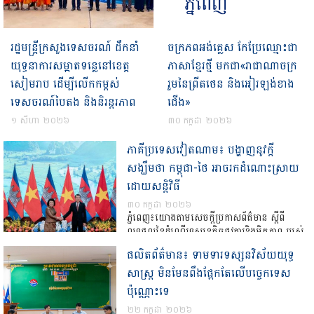
រដ្ឋមន្រ្តីក្រសួងទេសចរណ៍ ដឹកនាំ
ចក្រភពអង់គ្លេស កែប្រែឈ្មោះជា
យុទ្ធនាការសម្អាតទន្លេនៅខេត្ត
ភាសាខ្មែរថ្មី មកជា«រាជាណាចក្រ
សៀមរាប ដើម្បីលើកកម្ពស់
រួមនៃព្រីតថេន និងអៀរឡង់ខាង
ទេសចរណ៍បៃតង និងនិរន្តរភាព
ជើង»
១ សីហា ២០២៦
៣០ កក្កដា ២០២៦
ភាគីប្រទេសវៀតណាម៖ បង្ហាញនូវក្តី
សង្ឃឹមថា កម្ពុជា-ថៃ អាចរកដំណោះស្រាយ
ដោយសន្តិវិធី
៣០ កក្កដា ២០២៦
ភ្នំពេញ៖យោងតាមសេចក្តីប្រកាសព័ត៌មាន ស្តីពី
លទ្ធផលនៃដំណើរទស្សនកិច្ចផ្លូវការនិងមិត្តភាព របស់
គណៈប្រតិភូជាន់ខ្ពស់រដ្ឋសភានៃព្រះរាជាណាចក្រកម្ពុជា
ផលិតព័ត៌មាន៖ ទាមទារទស្សនវិស័យយុទ្ធ
នៅសាធារណរដ្ឋសង្គមនិយមវៀតណាម ចាប់ពី
សាស្ត្រ មិនមែនពឹងផ្អែកតែលើបច្ចេកទេស
ថ្ងៃទី២៧ ដល់ថ្ងៃទី២៩ ខែកក្កដា ឆ្នាំ២០២៦ បាន
បញ្ជាក់ថា នៅក្នុងជំនួបជាមួយថ្នាក់ដឹកនាំជាន់
ប៉ុណ្ណោះទេ
ខ្ពស់វៀតណាម […]
២២ កក្កដា ២០២៦