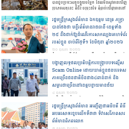
ឆ្នាំ២០២៦ បានដឹកនាំកិច្ចប្រជុំពិនិត្យវឌ្ឍនភាពការងារ
បានជួបប្រទះសត្វបង្គួយចម្លែក ដែលមិនសូវមានឃើញ
ចុងក្រោយ […]
ប្រភេទសត្វនេះ ពីជីវៈចម្រុះដទៃ ពុំធ្លាប់ឃើញមាននៅ
តាមតំបន់ការពារផ្សេងទៀតនៅកម្ពុជា។ សត្វ
រដ្ឋមន្ត្រីក្រសួង​ព័​ត៌មាន ឯកឧត្តម នេត្រ ភក្រ្តា
បង្គួយចម្លែកមើលភ្លាមហាក់ដូចជាកូនដាយណូស័រ
សម័យដើម ប៉ុន្តែវាមិនមែននោះទេ តែក៏មិនមែនជា
បានថែងថា មន្ទីរ​ព័ត៌មាន​រាជធានី​-ខេត្ត​ទាំង​
សត្វចម្លែកដែរ។ បង្គួយបន្លាភ្នំ […]
២៥ នឹង​ដាក់​ឱ្យ​ដំណើរការ​សាកល្បង​គេហទំព័រ​
របស់​ខ្លួន​ ចាប់ពី​ថ្ងៃ​ទី​១ ខែមិថុនា ឆ្នាំ​២០២៦
២០ ឧសភា ២០២៦
ភ្នំពេញ​ ៖​ មន្ទីរ​ព័ត៌មាន​រាជធានី​-ខេត្ត​ទាំង​២៥ នឹង​ដាក់​
ឱ្យ​ដំណើរការ​សាកល្បង​គេហទំព័រ​របស់​ខ្លួន​ ចាប់ពី​ថ្ងៃ​ទី​
បង្ហាញលទ្ធផលប្រតិបត្តិការបង្ក្រាបបទល្មើស
១ ខែមិថុនា ឆ្នាំ​២០២៦ ក្រោយ​ពី​បាន​រៀបចំ និង​ទទួល​
Scam Online ដោយឃាត់ខ្លួនជនបរទេស
ការ​បណ្តុះ​ប​ណ្តា​ល​មួយ​រយៈ​នេះ ក្រោម​ការ​គាំទ្រ​របស់​
ភាគច្រើនជនជាតិចិនជាង៤ពាន់នាក់ និង
ក្រសួង​ប្រៃសណីយ៍ […]
សម្ភារជាច្រើននៅខេត្តបន្ទាយមានជ័យ
៤ ឧសភា ២០២៦
ប្រតិបត្តិការយ៉ាងក្តៅគគុកចុះត្រួតពិនិត្យតាមអគារ និង
បង្ក្រាបបទល្មើស Scam Online ដែលរហូត
រដ្ឋមន្ត្រីក្រសួងព័ត៌មាន អញ្ជើញជាអធិបតី ពិធី
មកដល់ពេលនេះ បានចាប់ខ្លួនជនជាតិបរទេស ភាគ
អបអរសាទរខួបលើកទី៣៣ ទិវាសេរីភាពសារ
ច្រើនជនជាតិចិន ព្រមទាំងដកហូតសម្ភារដែលបម្រើឲ្យ
ព័ត៌មានពិភពលោក
ការប្រព្រឹត្តបទល្មើសជាច្រើនទៀត។ លោកអភិបាល
ខេត្ត បានចាត់តាំងក្រុមការងារចម្រុះខេត្តដឹកនាំដោយ
៣ ឧសភា ២០២៦