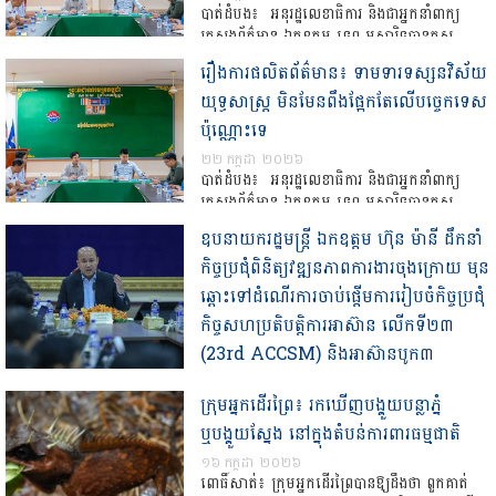
បាត់ដំបង៖ អនុរដ្ឋលេខាធិការ និងជាអ្នកនាំពាក្យ
ក្រសួងព័ត៌មាន ឯកឧត្តម ទេព អស្នារិទ្ធបានគូស
បញ្ជាក់ថា ការផលិត និងផ្សាយព័ត៌មាន មិនមែនពឹង
រឿងការផលិតព័ត៌មាន៖ ទាមទារទស្សនវិស័យ
ផ្អែកត្រឹមតែលើបច្ចេកទេសនៃការសរសេរ ឬថតរូប
យុទ្ធសាស្ត្រ មិនមែនពឹងផ្អែកតែលើបច្ចេកទេស
ភាពប៉ុណ្ណោះទេ […]
ប៉ុណ្ណោះទេ
២២ កក្កដា ២០២៦
បាត់ដំបង៖ អនុរដ្ឋលេខាធិការ និងជាអ្នកនាំពាក្យ
ក្រសួងព័ត៌មាន ឯកឧត្តម ទេព អស្នារិទ្ធបានគូស
បញ្ជាក់ថា ការផលិត និងផ្សាយព័ត៌មាន មិនមែនពឹង
ឧបនាយករដ្ឋមន្រ្តី ឯកឧត្តម ហ៊ុន ម៉ានី ដឹកនាំ
ផ្អែកត្រឹមតែលើបច្ចេកទេសនៃការសរសេរ ឬថតរូប
កិច្ចប្រជុំពិនិត្យវឌ្ឍនភាពការងារចុងក្រោយ មុន
ភាពប៉ុណ្ណោះទេ […]
ឆ្ពោះទៅដំណើរការចាប់ផ្តើមការរៀបចំកិច្ចប្រជុំ
កិច្ចសហប្រតិបត្តិការអាស៊ាន លើកទី២៣
(23rd ACCSM) និងអាស៊ានបូក៣
លើកទី៨ (8th ACCSM+3)
ក្រុមអ្នកដើរព្រៃ៖ រកឃើញបង្គួយបន្លាភ្នំ
២២ កក្កដា ២០២៦
ឬបង្គួយស្នែង នៅក្នុងតំបន់ការពារធម្មជាតិ
ឯកឧត្តម ហ៊ុន ម៉ានី ឧបនាយករដ្ឋមន្រ្តី រដ្ឋមន្រ្តីក្រសួង
មុខងារសាធារណៈ និងជាប្រធានគណៈកម្មការរៀបចំ
១៦ កក្កដា ២០២៦
កិច្ចប្រជុំអាស៊ាន នារសៀលថ្ងៃទី២២ ខែកក្កដា
ពោធិ៍សាត់៖ ក្រុមអ្នកដើរព្រៃបានឱ្យដឹងថា ពួកគាត់