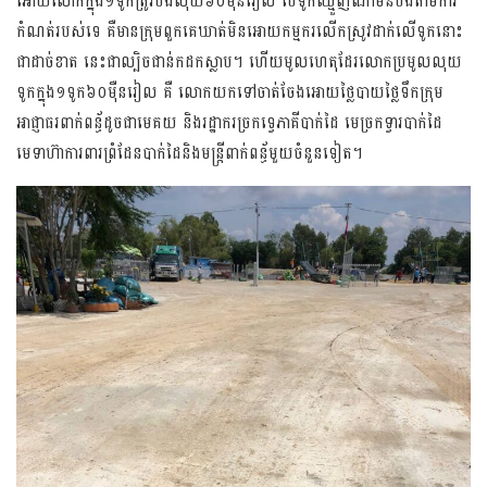
អោយលោកក្នុង១ទូកត្រូវបង់លុយ៦០ម៉ឺនរៀល បើទូកឈ្មួញណាមិនបង់តាមការ​
កំណត់របស់ទេ គឺមានក្រុមពួកគេឃាត់មិនអោយកម្មករលើកស្រូវដាក់លើទូកនោះ
ជាដាច់ខាត នេះជា​ល្បិចជាន់កដកស្លាប។ ហើយមូលហេតុដែរលោកប្រមូលលុយ
ទូកក្នុង១ទូក៦០ម៉ឺនរៀល គឺ លោកយកទៅចាត់ចែងអោយថ្លៃបាយថ្លៃទឹកក្រុម
អាជ្ញាធរពាក់ពន្ធ័ដូចជាមេគយ និងរដ្ឋាករច្រកទ្វេភាគីបាក់ដៃ មេច្រកទ្វារ​បាក់ដៃ
មេទាហ៊ាការពារព្រំដែនបាក់ដៃនិងមន្រ្តីពាក់ពន្ធ័មួយចំនួនទៀត។