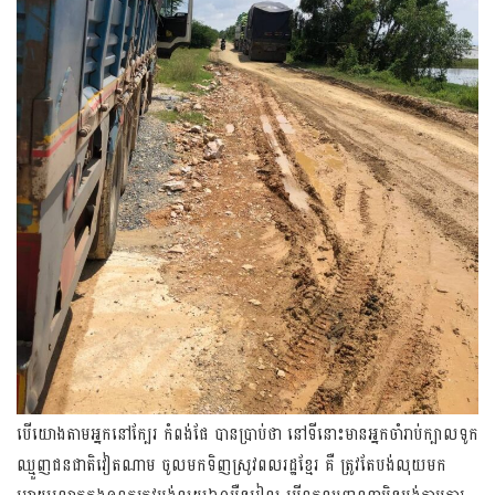
បើយោងតាមអ្នកនៅក្បែរ កំពង់ផែ បានប្រាប់ថា នៅទីនោះមានអ្នកចាំរាប់ក្បាលទូក
ឈ្មួញជនជាតិវៀតណាម ចូលមកទិញស្រូវពលរដ្ឋខ្មែរ គឺ ត្រូវតែបង់លុយមក