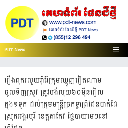
PDT News
Toggl
navig
រឿងពុករលួយរុាំរ៉ៃក្រុមឈ្មួញវៀតណាម
ចូលទិញស្រូវ​ ត្រូវបង់លុយ៦០ម៉ឺនរៀល
ក្នុង១ទូក ដល់ក្រុមមន្ត្រីច្រកទ្វាព្រំដែនបាក់ដៃ
ស្រុកអង្គរ​បុរី ខេត្តតាកែវ ថ្លៃបាយមេៗនៅ