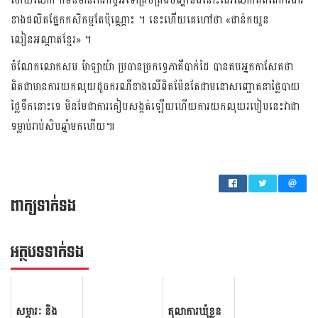
ហើយលោក ក៏មិនមានភារកិច្ចអីទៅគ្រប់គ្រងបញ្ហានិងនោះដែរលោកគិតតែការងារ
ខាងផលិតផ្នែកកសិកម្មតែប៉ុណ្ណោះ ។ នេះហើយគេហៅ​ថា «ជាន់កយួន
លៀនអណ្តាតខ្មែរ» ។​
ចំណែកលោកសម ម៉ាឡាយ៉ា ប្រធានច្រកទ្វេភាគីបាក់ដៃ បានតបអ្នកកាសែតថា
ពិតជាមានការ​យកលុយដូចករណីខាងលើពិតម៉ែនតែជាមនោសញ្ជោតនាថ្លៃបាយ
ថ្លៃទឹកនោះទេ មិនមែជាការគៀបសង្កត់ឡើយហើយការ​យកលុយរបៀបនេះវាជា
ទម្លាប់រាប់សិបឆ្នាំមកហើយ៕
ពាក្យទាក់ទង
អត្ថ​បទ​ទាក់​ទង
សម្ភារៈ និង
តុលាការឃុំខ្លួន