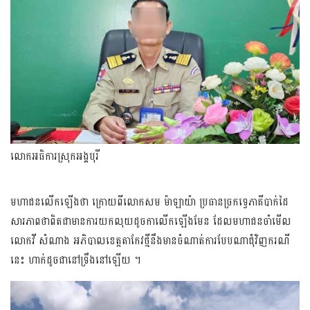
លោកអធិការស្រុកអង្គបុរី
មហាជនលើកឡើងថា ក្រោយពីលោកសម ម៉ាឡាយ៉ា ប្រធានច្រកទ្វេភាគីបាក់ដៃ
សារភាពថាពិតជាមានការយកលុយដូចកាលើកឡើងមែន ដែលមហាជនចាំមើល
លោកវី សំណាង អភិបាលខេត្តតាកែវថ្មីនឹងមានចំណាត់ការបែបណាជុំវិញករណី
នេះ ហាក់ដូចជា​នៅទ្រឹងនៅឡើយ ។