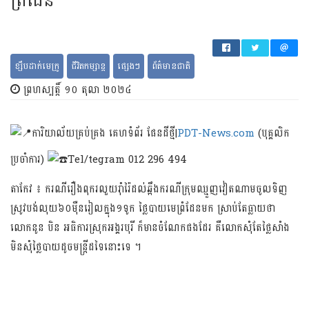
ព្រំដែន
ខ្សឹប​ដាក់​មេក្រូ
ជី​វិតកម្សាន្ត
ផ្សេងៗ
ព័ត៌​មានជាតិ
ព្រហស្បត្តិ៍ ១០ តុលា ២០២៤
ការិយាល័យគ្រប់គ្រង គេហទំព័រ ផែនដីថ្មី|
PDT-News.com
(បុគ្គលិក
ប្រចាំការ)
Tel/tegram 012 296 494
តាកែវ ៖ ករណីរឿងពុករលួយរុាំរ៉ៃដល់ឆ្អឹងករណីក្រុមឈ្មួញវៀតណាមចូលទិញ
ស្រូវ​បង់លុយ៦០ម៉ឺនរៀលក្នុង១ទូក ថ្លៃបាយមេព្រំដែនមក ស្រាប់តែធ្លាយថា
លោកនូន បិន អធិការស្រុកអង្គរ​បុរី ក៏មានចំណែក​ផងដែរ គឺលោកសុំតែថ្លៃសាំង
មិនសុំថ្លៃបាយដូចមន្ត្រីដទៃនោះទេ ។​