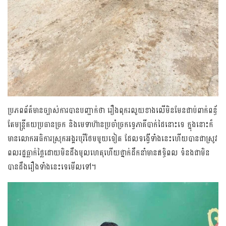
ប្រភពព័ត៏មានច្បាស់ការ​បានបញ្ជាក់ថា រឿងពុករលួយខាងលើមិនមែនជាប់ពាក់ពន្ធ័
តែមន្រ្តីគយប្រធានច្រក និងមេទាហ៊ានប្រចាំច្រកទ្វេភាគីបាក់ដៃនោះទេ ក្នុងនោះក៏
មានលោកអធិការស្រុកអង្គរ​បុរីថែមមួយទៀត ដែល​ទង្វើទាំងនេះហើយបានជាស្រូវ
ពលរដ្ឋធ្លាក់ថ្លៃដោយមិនដឹងមូលហេតុហើយថ្នាក់ដឹកនាំ​មានឥទ្ធិពល​ ទំនងជាមិន
បានដឹងរឿងទាំងនេះទេមើលទៅ។