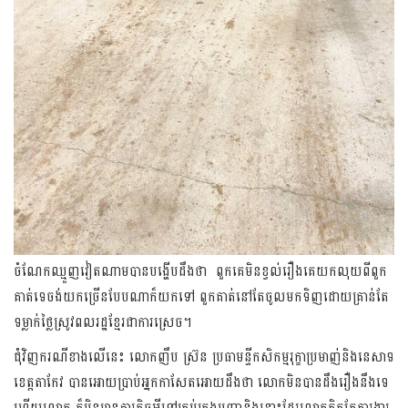
ចំណែកឈ្មួញវៀតណាមបានបង្ហើបដឹងថា ពួកគេមិនខ្វល់រឿងគេយកលុយពីពួក
គាត់ទេចង់យកច្រើនបែបណាក៏យកទៅ ពួកគាត់នៅតែចូលមកទិញដោយគ្រាន់តែ
ទម្លាក់ថ្លៃស្រូវពលរដ្ឋខ្មែរជាការស្រេច។
ជុំវិញករណីខាងលើនេះ លោកញឹប ស្រ៊ន ប្រធាមន្ទីកសិកម្មរុក្ខាប្រមាញ់និងនេសាទ
ខេត្តតាកែវ បានអោយប្រាប់អ្នកកាសែតអោយដឹងថា លោកមិនបានដឹងរឿងនឹងទេ