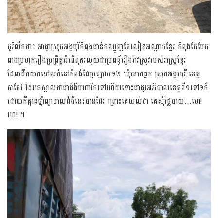
គួរំលឹកថា៖ អាជ្ញាស្រុកអង្គបុរីកំពុងជាន់កឈ្មួញតែលៀនអណ្តាត​ខ្មែរ កំពុងតែបែក​
ពាងប្រហុក​រឿងប្រព្រឹត្តអំពើពុករលួយជាប្រពន្ធ័រឿងរ៉ាវស្រូវរបស់រាស្រ្តខ្មែរ
ដែលដឹកយកទៅលក់នៅកំពង់​ផែប្រឡាយ​១២ ឃុំគោគធ្លក ស្រុកអង្គរបុរី ខេត្ត
តាកែវ ដែរគេស្គាល់ថាជាជំងឺមហារីកទៅហើយទោះជាដូរអភិបាលខេត្តពី១ទៅ១ក៏
ដោយកីគ្មានថ្នាំព្យាបាលជំងឺនេះបានដែរ ព្រោះគេយល់ថា គេសុំថ្លៃបាយ…ហេ!
ហេ! ។