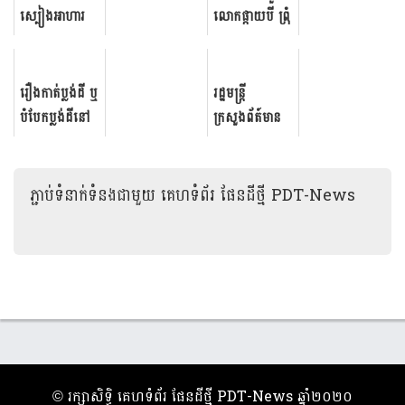
ស្បៀងអាហារ
លោកផ្កាយបី ព្រុំ
របស់សម្ដេច
ចាន់​នី អគ្គ
ធិបតី និងលោក
នាយករង​
ជំទាវបណ្ឌិត ជូន
ពន្ធនាគារ ដាក់​
រឿងកាត់ប្លង់ដី ឬ
រដ្ឋមន្រ្តី
ដល់កម្លាំងជួរ
ពន្ធនាគារ​ព្រៃស
បំបែកប្លង់ដីនៅ
ក្រសួងព័ត៍មាន
មុខទិសបន្ទាយ
ក្រោយ​ពី​អង្គភាព​
ខេត្តកំពង់ស្ពឺ
នេត្រ ភក្ត្រា ៖
មានជ័យ
...
មាន
ពិតជាសប្បាយ
ចំណាយលុយ
រីករាយដែលបាន
ភ្ជាប់ទំនាក់ទំនងជាមួយ
គេហទំព័រ ផែនដីថ្មី PDT-News
អត់បង្កាន់ដៃ ដែរ
ឃើញការរីកលូត
ឬ ទេ ? ក្នុង
លាស់នៃ
ពេលរត់
សមាគម និងការ
ឯកសារឆ្ល...
ថែរក្ស...
​© រក្សា​សិទ្ធិ​ គេហទំព័រ ផែនដីថ្មី PDT-News ឆ្នាំ​២០២០