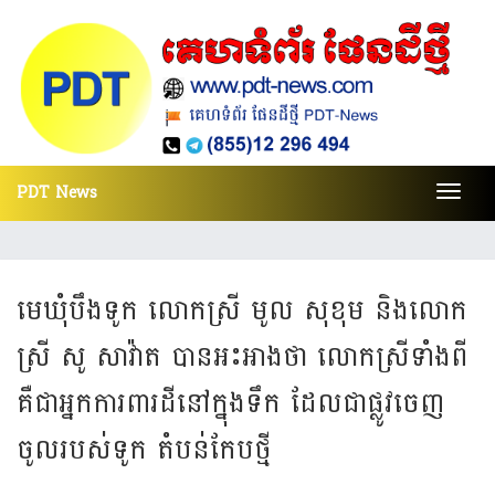
PDT News
Toggl
navig
មេឃុំបឹងទូក លោកស្រី មូល សុខុម និងលោក
ស្រី សូ សាវ៉ាត បានអះអាងថា លោកស្រីទាំងពី
គឺជាអ្នកការពារដីនៅក្នុងទឹក ដែលជាផ្លូវចេញ
ចូលរបស់ទូក តំបន់កែបថ្មី