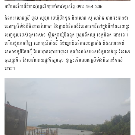
ការិយាល័យព័ត៌មាន(បុគ្គលិកប្រចាំការ)ទូរស័ព្ទ 092 464 205
កំពត៖លោកស្រី មូល សុខុម មេឃុំបឹងទូក និងលោក សូ សាវ៉ាត បានអះអាងថា
លោកស្រីទាំងពីមិនបានរំលោភ និងគ្មានគំនិតចង់រំលោយកដីនៅក្នុងទឹកដែលជាផ្លូវ
ចេញចូលរបស់ទូកនេសាទ ស្ថិតក្នុងឃុំបឹងទូក ស្រុកទឹកឈូ ខេត្តកំពត នោះទេ។
ហើយផ្ទុយទៅវិញ លោកស្រីទាំងពី គឺជាអ្នកខិតខំការពារប្រឆាំង និងសហគមន៍
នេសាទភូមិកែបថ្មី ដែលប
ានបោះបង្កោល ក្នុងបំណង់សាងសង់តូបលក់ដូរ រំលោភ
ចូលផ្លូវទឹក ដែលនាំអោយផ្លូវទឹករួមតូច ដូច្នេះទើបលោកស្រីទាំងពីបានជំទាស់
នោះ។