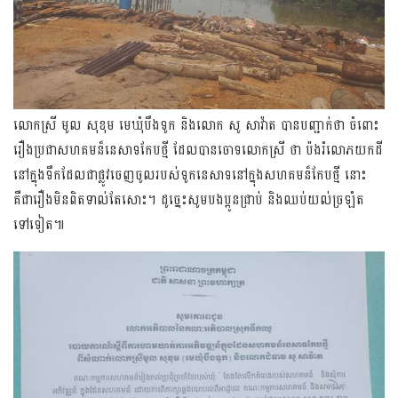
លោកស្រី មូល សុខុម មេឃុំបឹងទូក និងលោក សូ សាវ៉ាត បានបញ្ជាក់ថា ចំពោះ
រឿងប្រជាសហគមន៏នេសាទកែបថ្មី ដែលបានចោទលោកស្រី ថា ប៉ងរំលោភយកដី
នៅក្នុងទឹកដែលជាផ្លូវចេញចូលរបស់ទូកនេសាទនៅក្នុងសហគមន៏កែបថ្មី នោះ
គឺជារឿងមិនពិតទាល់តែសោះ។ ដូច្នេះសូមបងប្អូនជ្រាប់ និងឈប់យល់ច្រឡំត
ទៅទៀត៕