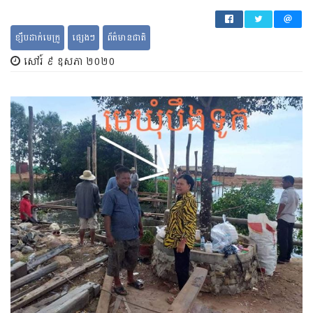
ខ្សឹប​ដាក់​មេក្រូ
ផ្សេងៗ
ព័ត៌​មានជាតិ
សៅរ៍ ៩ ឧសភា ២០២០