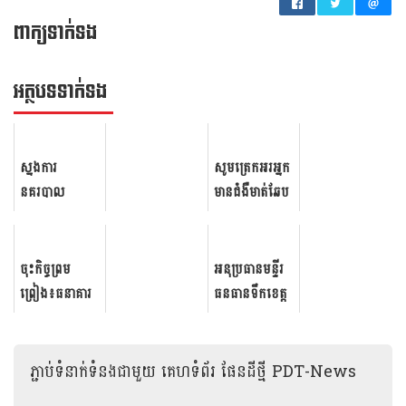
ពាក្យទាក់ទង
អត្ថ​បទ​ទាក់​ទង
ស្នងការ​
សូមត្រេកអរអ្នក
នគរបាល​
មានជំងឺមាត់ឆែប
រាជធានី​ភ្នំពេញ
អាចមកទទួល
ឧត្តមសេនីយ៍ឯក
សេវាវះកាត់
ជួន ណា​រិ​ន្ទ ការ
ដោយឥតគិតថ្លៃ
ចុះកិច្ចព្រម
អនុប្រធាន​មន្ទីរ​
ផ្សព្វផ្សាយ​ថា
រយៈពេលបីថ្ងៃ
ព្រៀង៖ធនាគារ
ធនធានទឹក​​ខេត្ត
ករណី​រំ​លោ​.​ភ​
នៅមន្ទីរពេទ្យ
អភិវឌ្ឍន៍ជនបទ
កោះកុង អៀវ ​វ​
បូក ​០៨​...
បង្អែកខេត្តស...
និងកសិកម្ម
ណ្ណា​រ៉ា ជា​
ធានាឥណទាន​
មេខ្លោង​ចាក់​ដី​
ភ្ជាប់ទំនាក់ទំនងជាមួយ
គេហទំព័រ ផែនដីថ្មី PDT-News
ជាមួយសាជីវកម្ម
លុប​ឆ្នេរ​សមុទ្រ​​